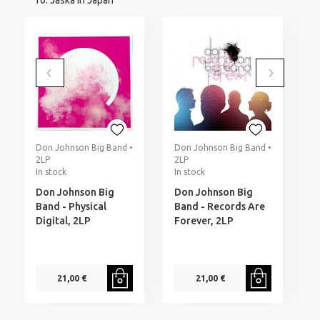
Jaska in Japan
Don Johnson Big Band •
Don Johnson Big Band •
D
2LP
2LP
2
In stock
In stock
I
Don Johnson Big
Don Johnson Big
D
Band - Physical
Band - Records Are
B
Digital, 2LP
Forever, 2LP
21,00 €
21,00 €