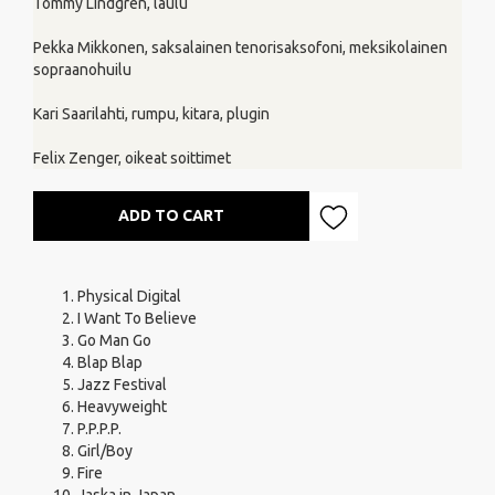
Tommy Lindgren, laulu
Pekka Mikkonen, saksalainen tenorisaksofoni, meksikolainen
sopraanohuilu
Kari Saarilahti, rumpu, kitara, plugin
Felix Zenger, oikeat soittimet
ADD TO CART
Physical Digital
I Want To Believe
Go Man Go
Blap Blap
Jazz Festival
Heavyweight
P.P.P.P.
Girl/Boy
Fire