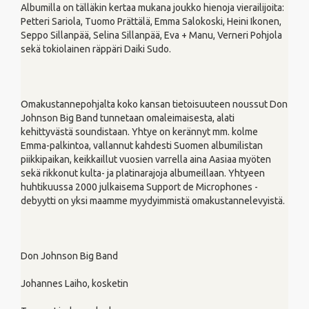
Albumilla on tälläkin kertaa mukana joukko hienoja vierailijoita:
Petteri Sariola, Tuomo Prättälä, Emma Salokoski, Heini Ikonen,
Seppo Sillanpää, Selina Sillanpää, Eva + Manu, Verneri Pohjola
sekä tokiolainen räppäri Daiki Sudo.
Omakustannepohjalta koko kansan tietoisuuteen noussut Don
Johnson Big Band tunnetaan omaleimaisesta, alati
kehittyvästä soundistaan. Yhtye on kerännyt mm. kolme
Emma-palkintoa, vallannut kahdesti Suomen albumilistan
piikkipaikan, keikkaillut vuosien varrella aina Aasiaa myöten
sekä rikkonut kulta- ja platinarajoja albumeillaan. Yhtyeen
huhtikuussa 2000 julkaisema Support de Microphones -
debyytti on yksi maamme myydyimmistä omakustannelevyistä.
Don Johnson Big Band
Johannes Laiho, kosketin