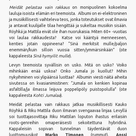
Meidät pelastaa vain rakkaus
on monipuolinen kokoelma
lauluja isoista elämän eri teemoista. Albumi on ei-elektroninen
ja musiikillisesti vaihteleva teos, jonka toteutukset ovat ilmavia
ja antavat kuulijalle tilaa hengittää ja sukeltaa musiikin sisään.
Röyhkä ja Mattila eivät ole ihan nuorukaisia. Miten 60+ -vuotias
voi laulaa rakkaudesta? Katse voi kääntyä menneeseen,
kenties jotain oppineena? “Sinä merkitsit mulle/paljon
enemmän/kuin silloin vuosia sitten/ymmärsinkään” (ote
kappaleesta
Sinä hymyilit mulle
).
Levyn teemoista syvällisin on usko. Mitä on usko? Voiko
mihinkään enää uskoa? Onko Jumala jo kuollut? Mihin
nykyihminen voi ylipäänsä luottaa? Albumin viesti näitä aiheita
sivutessa on kvasianimistinen: “Jumala on kenkien kopinaa
asfaltilla/ja ilmassa leijuva poppelipöly puistopolulla" (ote
kappaleesta
Kohti Jumalaa
).
Meidät pelastaa vain rakkaus jatkaa musiikillisesti Kauko
Röyhkä & Riku Mattila duon ilmavan svengaavaa linjaa. Levyllä
soi tuottajasovittaja Riku Mattilan loputon ihastus erilaisiin
roots-genreihin omaperäisesti sekoitettuna hybridinä.
Kappaleisiin sopivan tunnelman täydentävät duon
luottomuusikot
Marko Timonen
(rummut),
Anssi