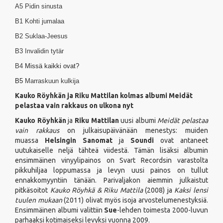
A5
Pidin sinusta
B1
Kohti jumalaa
B2
Suklaa-Jeesus
B3
Invalidin tytär
B4
Missä kaikki ovat?
B5
Marraskuun kulkija
Kauko Röyhkän ja Riku Mattilan kolmas albumi Meidät
pelastaa vain rakkaus on ulkona nyt
Kauko Röyhkän
ja
Riku Mattilan
uusi albumi
Meidät pelastaa
vain rakkaus
on julkaisupäivänään menestys: muiden
muassa
Helsingin Sanomat
ja
Soundi
ovat antaneet
uutukaiselle neljä tähteä viidestä. Tämän lisäksi albumin
ensimmäinen vinyylipainos on Svart Recordsin varastolta
pikkuhiljaa loppumassa ja levyn uusi painos on tullut
ennakkomyyntiin tänään. Parivaljakon aiemmin julkaistut
pitkäsoitot
Kauko Röyhkä & Riku Mattila
(2008) ja
Kaksi lensi
tuulen mukaan
(2011) olivat myös isoja arvostelumenestyksiä.
Ensimmäinen albumi valittiin
Sue
-lehden toimesta 2000-luvun
parhaaksi kotimaiseksi levyksi vuonna 2009.