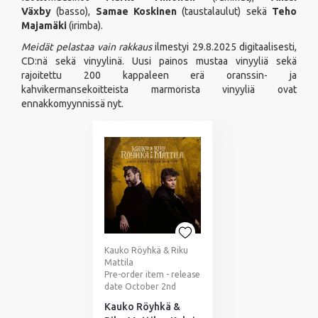
Växby
(basso),
Samae Koskinen
(taustalaulut) sekä
Teho
Majamäki
(irimba).
Meidät pelastaa vain rakkaus
ilmestyi 29.8.2025 digitaalisesti,
CD:nä sekä vinyylinä. Uusi painos mustaa vinyyliä sekä
rajoitettu 200 kappaleen erä oranssin- ja
kahvikermansekoitteista marmorista vinyyliä ovat
ennakkomyynnissä nyt.
Kauko Röyhkä & Riku
Mattila
Pre-order item - release
date October 2nd
Kauko Röyhkä &