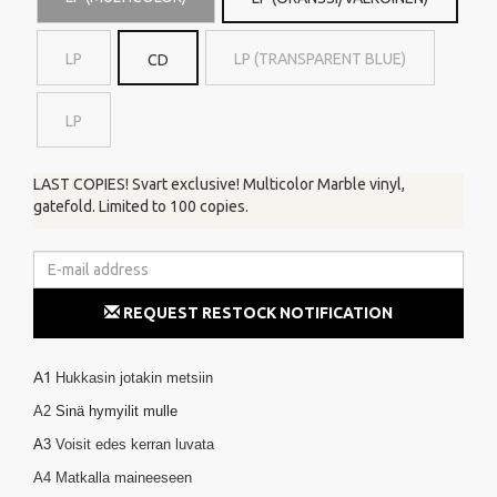
LP
LP (TRANSPARENT BLUE)
CD
LP
LAST COPIES! Svart exclusive! Multicolor Marble vinyl,
gatefold. Limited to 100 copies.
REQUEST RESTOCK NOTIFICATION
A1
Hukkasin jotakin metsiin
A2
Sinä hymyilit mulle
A3
Voisit edes kerran luvata
A4
Matkalla maineeseen