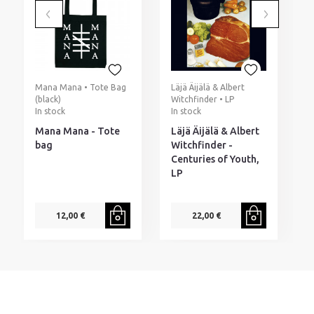
Mana Mana • Tote Bag
Läjä Äijälä & Albert
M
(black)
Witchfinder • LP
I
In stock
In stock
M
Mana Mana - Tote
Läjä Äijälä & Albert
bag
Witchfinder -
Centuries of Youth,
LP
12,00 €
22,00 €