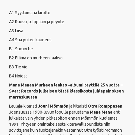
A1 Syyttömänä kirottu
A2 Ruusu, tulppaani ja peyote
A3 Liisa
A4 Sua pukee kauneus
B1 Suruni tie
B2 Elämä on murheen laakso
B3 Tie vie
B4 Noidat
Mana Manan Murheen laakso -albumi täyttää 25 vuotta –
Svart Records julkaisee tästä klassikosta juhlapainoksen
marraskuussa
Laulaja-kitaristi
Jouni Mömmön
ja kitaristi
Otra Romppasen
Joensuussa 1980-luvun lopulla perustama
Mana Mana
ehti
julkaista vain yhden pitkäsoiton ennen Mömmön kuolemaa
1991. Yhtyeen omintakeisesta kitaravallisoundista niin
sovittajana kuin tuottajanakin vastannut Otra työsti Mömmön