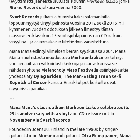
levyttämättä jääneistä lauluista albumin
Murheen laakso
, jonka
Riemu Records
julkaisi vuonna 2000.
Svart Records
julkaisi albumista kaksi salamanlailla
loppuunmyytyä vinyylipainosta vuosina 2012 sekä 2015. Yli
kymmenen vuoden odotuksen jälkeen ilmestyy tämän
massiivisen klassikon 25-vuotisjuhlapainos niin CD:nä kuin
vinyylinä – ja asianmukaisin liitetiedoin varustettuna.
Mana Mana esiintyi viimeisen kerran syyskuussa 2001. Mana
Mana -miehistöstä muodostuva
Murheenlaakso
on tehnyt
vuosien mittaan valikoidusti keikkoja ja marraskuussa se
nähdään yhtenä
Melancholy Mass Festivalin
esiintyjäkaartia
yhdessä
My Dying Briden, The Man-Eating Treen
sekä
Sepulchral Cursen
kanssa. Ennakkoliput keikoille ovat
myynnissä paraikaa.
---
Mana Mana's classic album Murheen laakso celebrates its
25th anniversary with a vinyl and CD reissue out in
November via Svart Records
Founded in Joensuu, Finland in the late 1980s by singer-
guitarist
Jouni Mömmö
and guitarist
Otra Romppanen
,
Mana