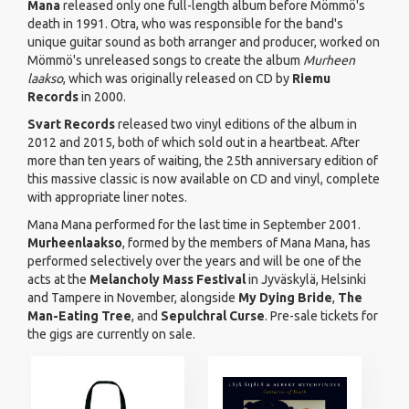
Mana
released only one full-length album before Mömmö's
death in 1991. Otra, who was responsible for the band's
unique guitar sound as both arranger and producer, worked on
Mömmö's unreleased songs to create the album
Murheen
laakso
, which was originally released on CD by
Riemu
Records
in 2000.
Svart Records
released two vinyl editions of the album in
2012 and 2015, both of which sold out in a heartbeat. After
more than ten years of waiting, the 25th anniversary edition of
this massive classic is now available on CD and vinyl, complete
with appropriate liner notes.
Mana Mana performed for the last time in September 2001.
Murheenlaakso
, formed by the members of Mana Mana, has
performed selectively over the years and will be one of the
acts at the
Melancholy Mass Festival
in Jyväskylä, Helsinki
and Tampere in November, alongside
My Dying Bride
,
The
Man-Eating Tree
, and
Sepulchral Curse
. Pre-sale tickets for
the gigs are currently on sale.