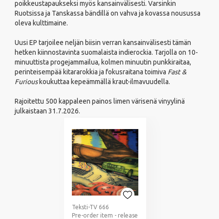
poikkeustapaukseksi myös kansainvälisesti. Varsinkin
Ruotsissa ja Tanskassa bändillä on vahva ja kovassa nousussa
oleva kulttimaine.
Uusi EP tarjoilee neljän biisin verran kansainvälisesti tämän
hetken kiinnostavinta suomalaista indierockia. Tarjolla on 10-
minuuttista progejammailua, kolmen minuutin punkkiraitaa,
perinteisempää kitararokkia ja fokusraitana toimiva
Fast &
Furious
koukuttaa kepeämmällä kraut-ilmavuudella.
Rajoitettu 500 kappaleen painos limen värisenä vinyylinä
julkaistaan 31.7.2026.
Teksti-TV 666
Pre-order item - release