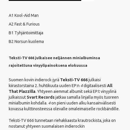
A1 Kool-Aid Man
A2 Fast & Furious
B1 Tyhjäntoimittaja
B2 Norsun kuolema
Teksti-TV 666 julkaisee neljännen minialbuminsa
rajoitettuna vinyylipainoksena elokuussa
Suomen kovin indierock-jyrä
Teksti-TV 666
julkaisi
kiirastorstaina 2. huhtikuuta uuden EP:n
4
digitaalisesti
All
That Plazzilla
. Yhtyeen aiemmat albumit sekä EP:t vinyylinä
julkaissut
Svart Records
jatkaa samalla linjalla myös tuoreen
minialbumin kohdalla.
4
on pieni uuden alku kansainvälisesti
kovassa kulttinosteessa olevalle omaleimaiselle rockbändille.
Teksti-TV 666 tunnetaan riehakkaasta krautrockista, joka on
nostanut yhtyeen suomalaisen indierockin