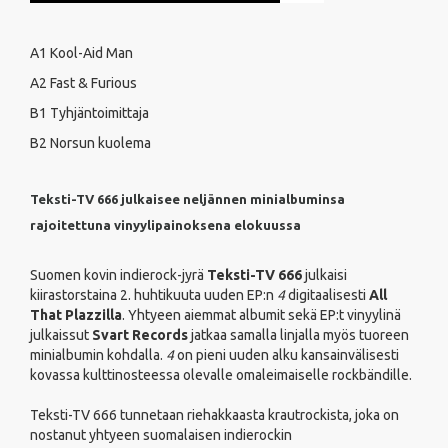
A1 Kool-Aid Man
A2 Fast & Furious
B1 Tyhjäntoimittaja
B2 Norsun kuolema
Teksti-TV 666 julkaisee neljännen minialbuminsa
rajoitettuna vinyylipainoksena elokuussa
Suomen kovin indierock-jyrä
Teksti-TV 666
julkaisi
kiirastorstaina 2. huhtikuuta uuden EP:n
4
digitaalisesti
All
That Plazzilla
. Yhtyeen aiemmat albumit sekä EP:t vinyylinä
julkaissut
Svart Records
jatkaa samalla linjalla myös tuoreen
minialbumin kohdalla.
4
on pieni uuden alku kansainvälisesti
kovassa kulttinosteessa olevalle omaleimaiselle rockbändille.
Teksti-TV 666 tunnetaan riehakkaasta krautrockista, joka on
nostanut yhtyeen suomalaisen indierockin