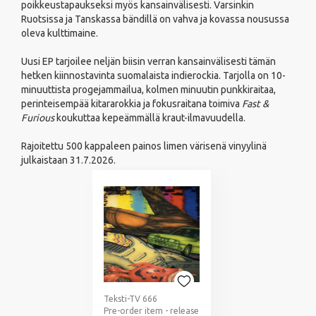
poikkeustapaukseksi myös kansainvälisesti. Varsinkin
Ruotsissa ja Tanskassa bändillä on vahva ja kovassa nousussa
oleva kulttimaine.
Uusi EP tarjoilee neljän biisin verran kansainvälisesti tämän
hetken kiinnostavinta suomalaista indierockia. Tarjolla on 10-
minuuttista progejammailua, kolmen minuutin punkkiraitaa,
perinteisempää kitararokkia ja fokusraitana toimiva
Fast &
Furious
koukuttaa kepeämmällä kraut-ilmavuudella.
Rajoitettu 500 kappaleen painos limen värisenä vinyylinä
julkaistaan 31.7.2026.
Teksti-TV 666
Pre-order item - release