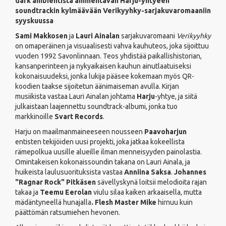
dark ambientista ammentavan Harju-yhtyeen
soundtrackin kylmäävään Verikyyhky-sarjakuvaromaaniin
syyskuussa
Sami Makkosen
ja
Lauri Ainalan
sarjakuvaromaani
Verikyyhky
on omaperäinen ja visuaalisesti vahva kauhuteos, joka sijoittuu
vuoden 1992 Savonlinnaan. Teos yhdistää paikallishistorian,
kansanperinteen ja nykyaikaisen kauhun ainutlaatuiseksi
kokonaisuudeksi, jonka lukija pääsee kokemaan myös QR-
koodien taakse sijoitetun äänimaiseman avulla. Kirjan
musiikista vastaa Lauri Ainalan johtama
Harju
-yhtye, ja siitä
julkaistaan laajennettu soundtrack-albumi, jonka tuo
markkinoille
Svart Records
.
Harju on maailmanmaineeseen nousseen
Paavoharjun
entisten tekijöiden uusi projekti, joka jatkaa kokeellista
rämepolkua uusille alueille ilman menneisyyden painolastia.
Omintakeisen kokonaissoundin takana on Lauri Ainala, ja
huikeista laulusuorituksista vastaa
Anniina Saksa
.
Johannes
"Ragnar Rock" Pitkäsen
sävellyskynä loitsii melodioita rajan
takaa ja
Teemu Eerolan
viulu silaa kaiken arkaaisella, mutta
mädäntyneellä hunajalla
. Flesh Master Mike
hirnuu kuin
päättömän ratsumiehen hevonen.