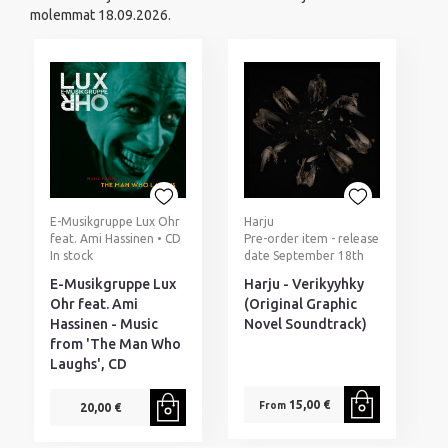
molemmat 18.09.2026.
E-Musikgruppe Lux Ohr
Harju
feat. Ami Hassinen • CD
Pre-order item - release
In stock
date September 18th
E-Musikgruppe Lux
Harju - Verikyyhky
Ohr feat. Ami
(Original Graphic
Hassinen - Music
Novel Soundtrack)
from 'The Man Who
Laughs', CD
15,00 €
From
20,00 €