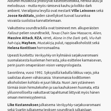
Albumin musiikissa yhdistyvät kasettiestetiikka, herkkä laulu ja
melodisuus - mutta myös rämisevä kauhu ja kolkko dark
ambient. Vierailijoina levyllä ovat mestarit
Ville Leinonen
sekä
Joose Keskitalo,
joiden sävellykset tuovat luurankoa
visvaista suolistoa kannattelemaan.
Vaikutteina soundtrackilla ovat toimineet mm. alkuperäisten
Fallout
-pelien soundtrackit,
Texas Chain Saw Massacre
,
Alien
,
Massive Attack
,
RZA
, virret,
Alone in the Dark
-peli,
Viu-hah
hah-taja
,
Mayhem
,
Mustakirja
, pulut, rappioalkoholistit sekä
Helena Konttisen
horrosmaailma.
Upeasti kuvitettu
Verikyyhky
on kylmäävä sarjakuvaromaani
suomalaisesta kuoleman herrasta, joka esittelee karmaisevan,
perin juurin omaperäisen vision vampyrologiasta.
Savonlinna, vuosi 1992. Syksyisillä kaduilla liikkuu varjo, joka
saalistaa alueen vähäosaisia. Viranomaisia kodittomien
alkoholistien kohtalo ei juuri liikuta. Nuori Jani ystävineen
törmää öisiin hirmutekoihin ja saa kauhukseen huomata, että
yliluonnolliselta vaikuttavat tapahtumat liittyvät myös hänen
omaan menneisyyteensä.
Like Kustannuksen
julkaisema
Verikyyhky
-sarjakuvaromaani
sekä Svartin julkaisema teoksen soundtrack julkaistaan